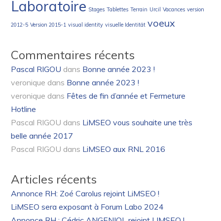
Laboratoire
Stages
Tablettes
Terrain
Urcil
Vacances
version
voeux
2012-5
Version 2015-1
visual identity
visuelle Identität
Commentaires récents
Pascal RIGOU
dans
Bonne année 2023 !
veronique
dans
Bonne année 2023 !
veronique
dans
Fêtes de fin d’année et Fermeture
Hotline
Pascal RIGOU
dans
LiMSEO vous souhaite une très
belle année 2017
Pascal RIGOU
dans
LiMSEO aux RNL 2016
Articles récents
Annonce RH: Zoé Carolus rejoint LiMSEO !
LiMSEO sera exposant à Forum Labo 2024
Annonce RH : Cédric ANGENIOL rejoint LIMSEO !