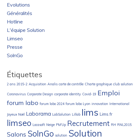
Evolutions
Généralités
Hotline
L'équipe Solution
Limseo
Presse
SolnGo
Étiquettes
2 ans
2015-2
Acquisition
Analis
carte de contrôle
Charte graphique
club solution
Emploi
Coronavirus
Corporate Design
corporate identity
Covid-19
forum labo
forum labo 2024
forum labo Lyon
innovation
International
lims
Laborama
Lims.fr
Joyeux Noël
LabSolution
Lillab
limseo
Recrutement
Locasoft
Neige
PM'Up
RH
RNL2015
Solution
SolnGo
Salons
solution