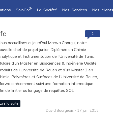
®
utions
SolnGo
La Société
Nos Services
Nos client
fe
2
ous accueillons aujourd’hui Marwa Chargui, notre
ouvelle chef de projet junior. Diplômée en Chimie
nalytique et Instrumentation de l’Université de Tunis,
itulaire d’un Master en Biosciences & Ingénierie Qualité
roduits de l’Université de Rouen et d’un Master 2 en
himie, Polymères et Surfaces de l’Université de Rouen,
arwa a récemment suivi une formation informatique
fin de l’initier au langage de requêtes SQL
Lire la suite
David Bourgeois - 17 juin 2015