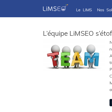
Le LIMS
Nos Sol
L’équipe LiMSEO s’étof
N
n
A
t
P
C
M
a