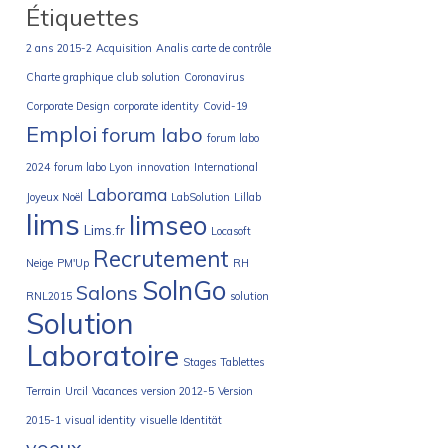
Étiquettes
2 ans
2015-2
Acquisition
Analis
carte de contrôle
Charte graphique
club solution
Coronavirus
Corporate Design
corporate identity
Covid-19
Emploi
forum labo
forum labo
2024
forum labo Lyon
innovation
International
Laborama
Joyeux Noël
LabSolution
Lillab
lims
limseo
Lims.fr
Locasoft
Recrutement
Neige
PM'Up
RH
SolnGo
Salons
RNL2015
solution
Solution
Laboratoire
Stages
Tablettes
Terrain
Urcil
Vacances
version 2012-5
Version
2015-1
visual identity
visuelle Identität
voeux