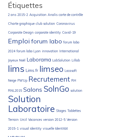
Étiquettes
2 ans
2015-2
Acquisition
Analis
carte de contrôle
Charte graphique
club solution
Coronavirus
Corporate Design
corporate identity
Covid-19
Emploi
forum labo
forum labo
2024
forum labo Lyon
innovation
International
Laborama
Joyeux Noël
LabSolution
Lillab
lims
limseo
Lims.fr
Locasoft
Recrutement
Neige
PM'Up
RH
SolnGo
Salons
RNL2015
solution
Solution
Laboratoire
Stages
Tablettes
Terrain
Urcil
Vacances
version 2012-5
Version
2015-1
visual identity
visuelle Identität
voeux