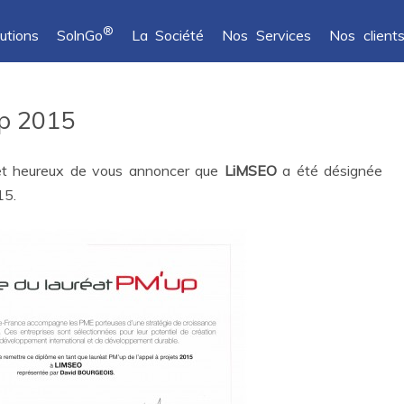
®
utions
SolnGo
La Société
Nos Services
Nos client
p 2015
 et heureux de vous annoncer que
LiMSEO
a été désignée
15.