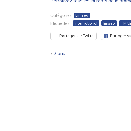
Retrouvez tous les lauréats de la promo
Catégories :
Limseo
Étiquettes :
,
,
International
limseo
PM'U
Partager sur Twitter
Partager s
«
2 ans